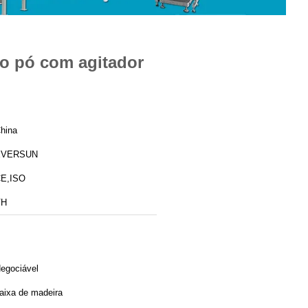
do pó com agitador
hina
EVERSUN
E,ISO
VH
egociável
aixa de madeira