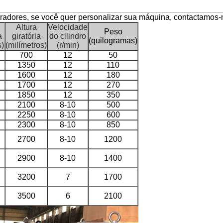
radores, se você quer personalizar sua máquina, contactamos-n
Altura
Velocidade
Peso
a
giratória
do cilindro
(quilogramas)
s)
(milímetros)
(r/min)
700
12
50
1350
12
110
1600
12
180
1700
12
270
1850
12
350
2100
8-10
500
2250
8-10
600
2300
8-10
850
2700
8-10
1200
2900
8-10
1400
3200
7
1700
3500
6
2100