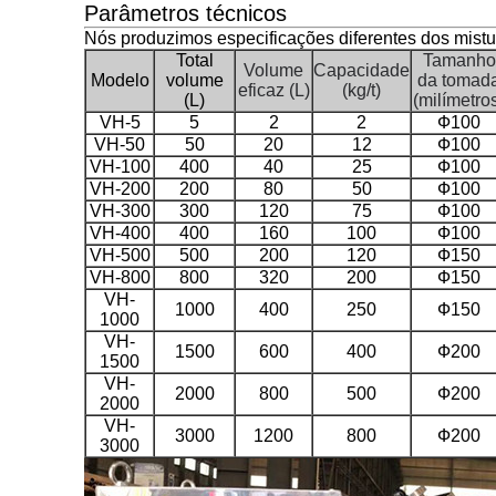
Parâmetros técnicos
Nós produzimos especificações diferentes dos mistu
Total
Tamanho
Volume
Capacidade
Modelo
volume
da tomad
eficaz (L)
(kg/t)
(L)
(milímetro
VH-5
5
2
2
Ф100
VH-50
50
20
12
Ф100
VH-100
400
40
25
Ф100
VH-200
200
80
50
Ф100
VH-300
300
120
75
Ф100
VH-400
400
160
100
Ф100
VH-500
500
200
120
Ф150
VH-800
800
320
200
Ф150
VH-
1000
400
250
Ф150
1000
VH-
1500
600
400
Ф200
1500
VH-
2000
800
500
Ф200
2000
VH-
3000
1200
800
Ф200
3000