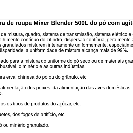
ora de roupa Mixer Blender 500L do pó com agi
e mistura, quadro, sistema de transmissão, sistema elétrico e o
colhimento contínuo do cilindro, dispersão contínua, geralmen
is granulados misturem inteiramente uniformemente, especialmen
isparidade, a uniformidade de mistura alcança mais de 99%.
sado para a mistura do uniforme do pó seco ou de materiais gra
ustível, o minério e as outras indústrias.
ra erval chinesa do pó ou do grânulo, etc.
a alimentação dos peixes, da alimentação das aves domésticas,
o.
os os tipos de produtos do açúcar, etc.
es, dos fogos de artifício, etc.
ó ou minério granulado.