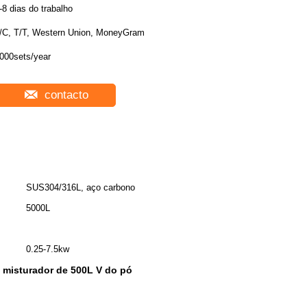
-8 dias do trabalho
/C, T/T, Western Union, MoneyGram
000sets/year
contacto
SUS304/316L, aço carbono
5000L
0.25-7.5kw
o misturador de 500L V do pó