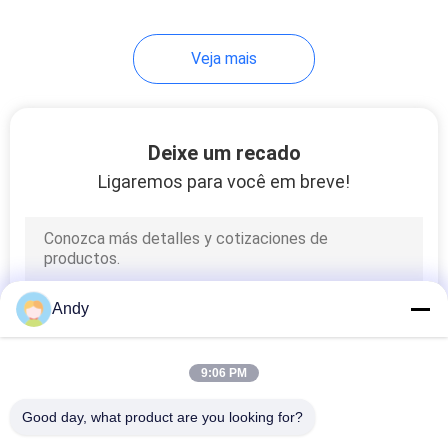
produção de pó
60
Veja mais
Tela de vibração
ultrassônica
Deixe um recado
Ligaremos para você em breve!
102
Máquina da peneira
Andy
do Vibro
9:06 PM
Good day, what product are you looking for?