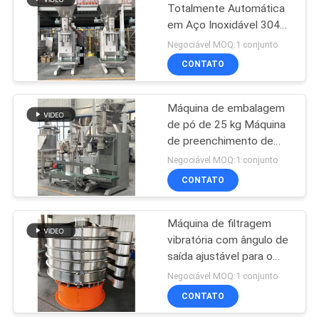
Totalmente Automática
em Aço Inoxidável 304
43
com Sistema de
Negociável MOQ:1 conjunto
Controle PLC para
Pó que peneira a
CONTATO
Embalagem de Pó de 5-
máquina
50kg
Máquina de embalagem
de pó de 25 kg Máquina
de preenchimento de
sacos de farinha química
Negociável MOQ:1 conjunto
de aço inoxidável
CONTATO
55
Moedor Machine do
Máquina de filtragem
vibratória com ângulo de
Pulverizer
saída ajustável para o
processamento de
Negociável MOQ:1 conjunto
materiais secos e
CONTATO
molhados em linhas de