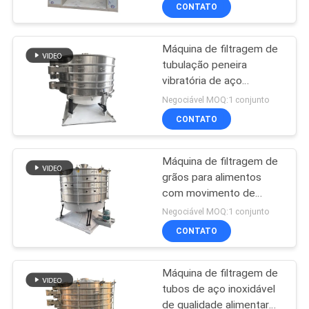
química e alimentar
EXCURSÃO
CONTATO
DA
Máquina de filtragem de
FÁBRICA
100
tubulação peneira
vibratória de aço
máquina da seleção
CONTROLE
inoxidável com espirais
Negociável MOQ:1 conjunto
da secadora de
espalhadas e movimento
DA
CONTATO
de balanço suave para
roupa
QUALIDADE
separação de grãos
Máquina de filtragem de
grãos para alimentos
CONTACTE-
com movimento de
179
balanço único e grande
NOS
Negociável MOQ:1 conjunto
capacidade de
descarregador
CONTATO
processamento para
PEÇA
separação de grãos
maioria do saco
Máquina de filtragem de
UMAS
tubos de aço inoxidável
CITAÇÕES
de qualidade alimentar