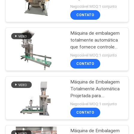
com estrutura única de
Negociável MOQ:1 conjunto
filtragem de balanço para
CONTATO
SITEMAP
separação efetiva de
131
materiais
sistemas de
Máquina de embalagem
POLÍTICA
totalmente automática
transporte do vácuo
DE
que fornece controle
preciso do peso e
PRIVACIDADE
Negociável MOQ:1 conjunto
costura automática de
CONTATO
sacos para processos de
embalagem em pó
Máquina de Embalagem
93
Totalmente Automática
Máquina do
Projetada para
Completar
Negociável MOQ:1 conjunto
misturador da fita
Automaticamente
CONTATO
Alimentação, Pesagem,
Fixação de Saco,
Descarga e Selagem
Máquina de Embalagem