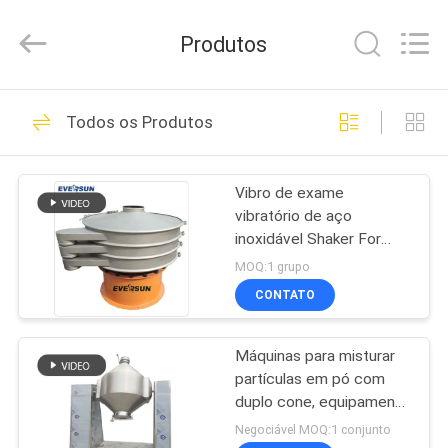
EVERSUN
Machinery
(Henan)
Produtos
Co.,
Ltd.
All
Rights
CASA
Reserved.
185
Todos os Produtos
Máquina vibratório
PRODUTOS
da seleção
Vibro de exame
vibratório de aço
SHOW
inoxidável Shaker For
DE
Sieving Silica Sand da
MOQ:1 grupo
máquina
RV
CONTATO
84
Máquina Gyratory
Máquinas para misturar
SOBRE
partículas em pó com
NÓS
da seleção
duplo cone, equipamento
especial para indústrias
Negociável MOQ:1 conjunto