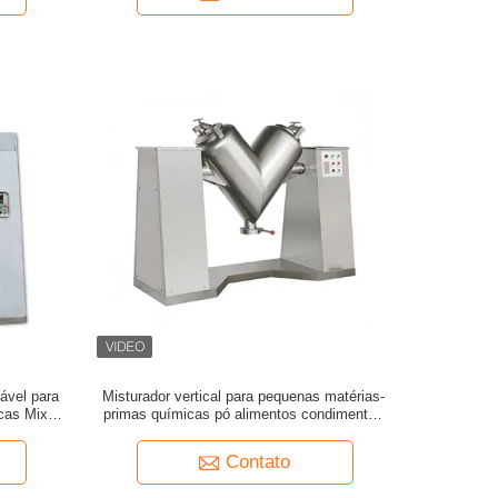
ável para
Misturador vertical para pequenas matérias-
cas Mixer
primas químicas pó alimentos condimentos
medicina tradicional chinesa máquina de
mistura de pó
Contato