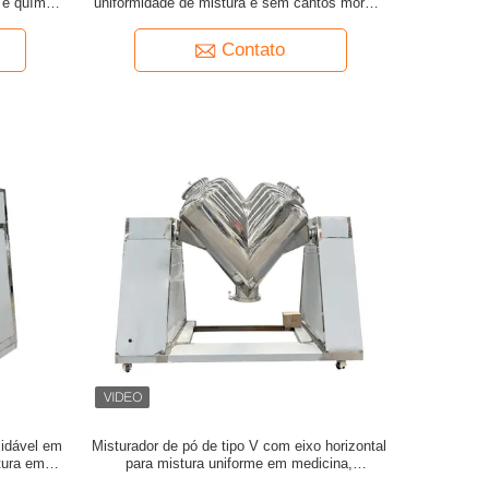
 e química
uniformidade de mistura e sem cantos mortos
limpeza
para indústrias farmacêutica e química
Contato
xidável em
Misturador de pó de tipo V com eixo horizontal
tura em
para mistura uniforme em medicina,
entares e
engenharia alimentar e química