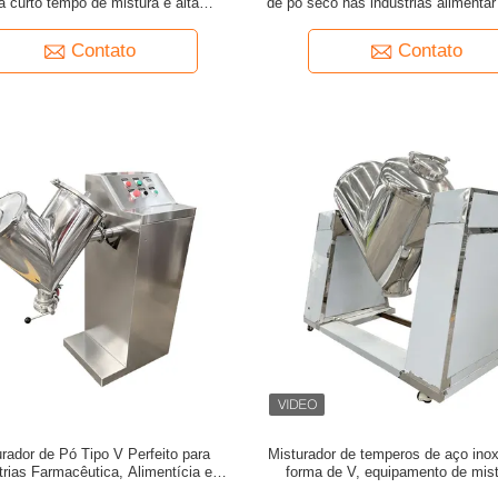
a curto tempo de mistura e alta
de pó seco nas indústrias alimentar
dade em aplicações de processamento
com parede interna lisa e fácil 
de pó e grânulos
Contato
Contato
rador de Pó Tipo V Perfeito para
Misturador de temperos de aço ino
trias Farmacêutica, Alimentícia e
forma de V, equipamento de mis
Química com Mistura
grande escala para indústrias alim