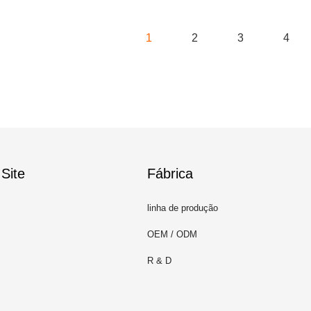
1
2
3
4
Site
Fábrica
linha de produção
OEM / ODM
R & D