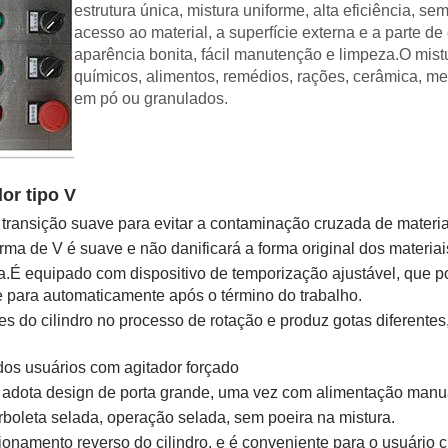
estrutura única, mistura uniforme, alta eficiência, s
acesso ao material, a superfície externa e a parte de 
aparência bonita, fácil manutenção e limpeza.O mist
químicos, alimentos, remédios, rações, cerâmica, met
em pó ou granulados.
or tipo V
ma transição suave para evitar a contaminação cruzada de materia
orma de V é suave e não danificará a forma original dos materiai
ca.É equipado com dispositivo de temporização ajustável, que 
 e para automaticamente após o término do trabalho.
es do cilindro no processo de rotação e produz gotas diferentes,
dos usuários com agitador forçado
, adota design de porta grande, uma vez com alimentação manua
rboleta selada, operação selada, sem poeira na mistura.
onamento reverso do cilindro, e é conveniente para o usuário cl