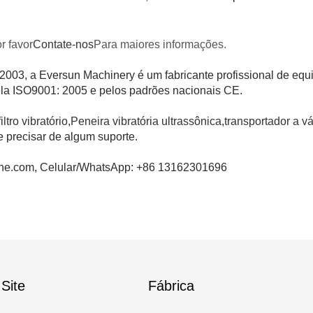
or favor
Contate-nos
Para maiores informações.
2003, a Eversun Machinery é um fabricante profissional de equ
pela ISO9001: 2005 e pelos padrões nacionais CE.
filtro vibratório
,
Peneira vibratória ultrassônica
,
transportador a v
e precisar de algum suporte.
ne.com, Celular/WhatsApp: +86 13162301696
Site
Fábrica