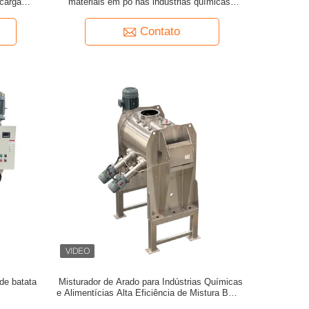
carga
materiais em pó nas indústrias químicas,
trial
alimentares e de materiais de construção
Contato
de batata
Misturador de Arado para Indústrias Químicas
e Alimentícias Alta Eficiência de Mistura Baixo
Consumo de Energia