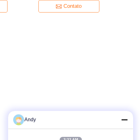
Contato
Andy
3:32 AM