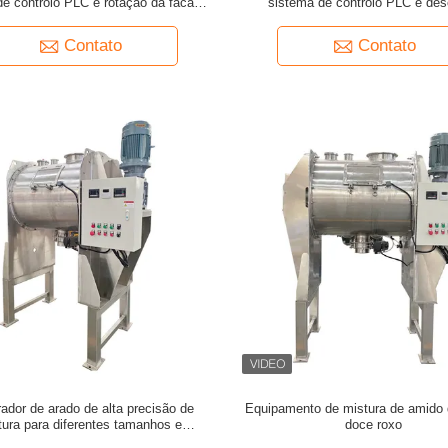
de controlo PLC e rotação da faca de
sistema de controlo PLC e des
alta velocidade para mistura uniforme
pneumática para mistura indus
Contato
Contato
rador de arado de alta precisão de
Equipamento de mistura de amido 
tura para diferentes tamanhos e
doce roxo
densidades de partículas