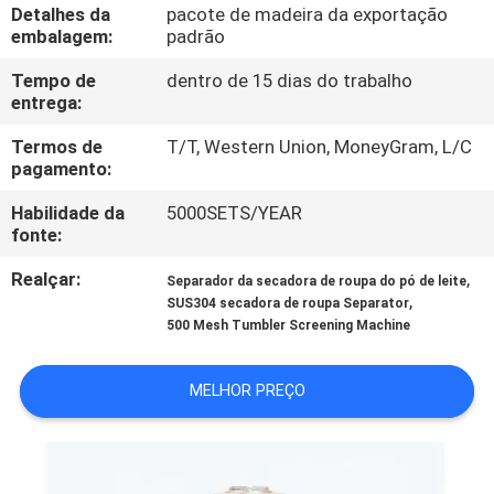
EXCURSÃO
Detalhes da
pacote de madeira da exportação
embalagem:
padrão
DA
Tempo de
dentro de 15 dias do trabalho
FÁBRICA
entrega:
Termos de
T/T, Western Union, MoneyGram, L/C
CONTROLE
pagamento:
DA
Habilidade da
5000SETS/YEAR
QUALIDADE
fonte:
Realçar:
,
Separador da secadora de roupa do pó de leite
CONTACTE-
,
SUS304 secadora de roupa Separator
500 Mesh Tumbler Screening Machine
NOS
MELHOR PREÇO
PEÇA
UMAS
CITAÇÕES