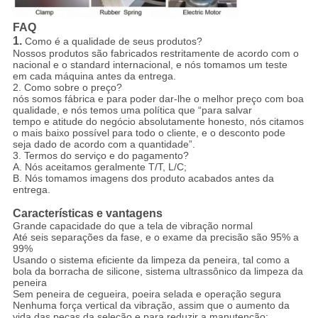
FAQ
1.
Como é a qualidade de seus produtos?
Nossos produtos são fabricados restritamente de acordo com o
nacional e o standard internacional, e nós tomamos um teste
em cada máquina antes da entrega.
2. Como sobre o preço?
nós somos fábrica e para poder dar-lhe o melhor preço com boa
qualidade, e nós temos uma política que “para salvar
tempo e atitude do negócio absolutamente honesto, nós citamos
o mais baixo possível para todo o cliente, e o desconto pode
seja dado de acordo com a quantidade”.
3. Termos do serviço e do pagamento?
A. Nós aceitamos geralmente T/T, L/C;
B. Nós tomamos imagens dos produto acabados antes da
entrega.
Características e vantagens
Grande capacidade do que a tela de vibração normal
Até seis separações da fase, e o exame da precisão são 95% a
99%
Usando o sistema eficiente da limpeza da peneira, tal como a
bola da borracha de silicone, sistema ultrassônico da limpeza da
peneira
Sem peneira de cegueira, poeira selada e operação segura
Nenhuma força vertical da vibração, assim que o aumento da
vida das peças da seleção e para reduzir a manutenção;