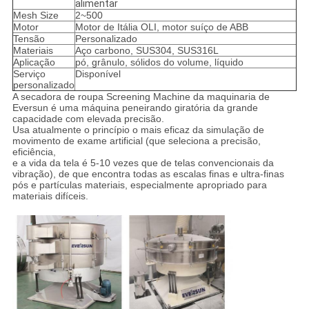
alimentar
Mesh Size
2~500
Motor
Motor de Itália OLI, motor suíço de ABB
Tensão
Personalizado
Materiais
Aço carbono, SUS304, SUS316L
Aplicação
pó, grânulo, sólidos do volume, líquido
Serviço
Disponível
personalizado
A secadora de roupa Screening Machine da maquinaria de
Eversun é uma máquina peneirando giratória da grande
capacidade com elevada precisão.
Usa atualmente o princípio o mais eficaz da simulação de
movimento de exame artificial (que seleciona a precisão,
eficiência,
e a vida da tela é 5-10 vezes que de telas convencionais da
vibração), de que encontra todas as escalas finas e ultra-finas
pós e partículas materiais, especialmente apropriado para
materiais difíceis.