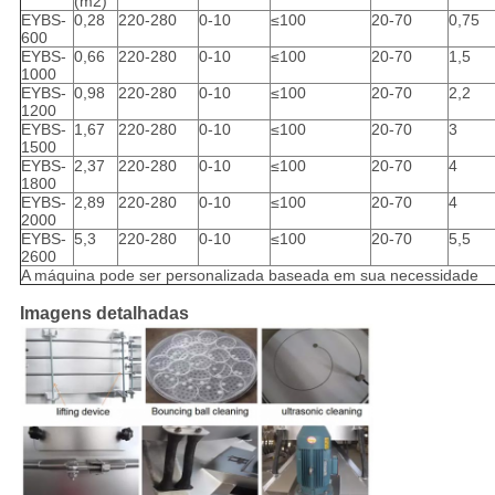
(m2)
EYBS-
0,28
220-280
0-10
≤100
20-70
0,75
600
EYBS-
0,66
220-280
0-10
≤100
20-70
1,5
1000
EYBS-
0,98
220-280
0-10
≤100
20-70
2,2
1200
EYBS-
1,67
220-280
0-10
≤100
20-70
3
1500
EYBS-
2,37
220-280
0-10
≤100
20-70
4
1800
EYBS-
2,89
220-280
0-10
≤100
20-70
4
2000
EYBS-
5,3
220-280
0-10
≤100
20-70
5,5
2600
A máquina pode ser personalizada baseada em sua necessidade
Imagens detalhadas