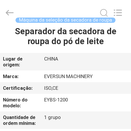
EVERSUN
Machinery
(Henan)
Co.,
Ltd.
Máquina da seleção da secadora de roupa
All
Rights
Separador da secadora de
CASA
Reserved.
roupa do pó de leite
PRODUTOS
Lugar de
CHINA
origem:
SHOW
DE
Marca:
EVERSUN MACHINERY
RV
Certificação:
ISO,CE
Número do
EYBS-1200
SOBRE
modelo:
NÓS
Quantidade de
1 grupo
ordem mínima: