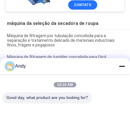
CONTATO
máquina da seleção da secadora de roupa
Máquina de filtragem por tubulação concebida para a
separação e tratamento delicado de materiais industriais
finos, frágeis e pegajosos
Máquina de filtragem de tumbler concebida para fácil
manutenção e filtragem suave de materiais finos e pegajosos
Andy
frágeis na indústria
Máquina de triagem de tubulação de alta capacidade que
oferece uma classificação de tamanho de partícula de vários
10:10 AM
níveis e um funcionamento estável com baixo ruído e
prevenção de poeira
Good day, what product are you looking for?
Categorias populares
Todos
Máquina Vibratório 
Máquina Gyratory 