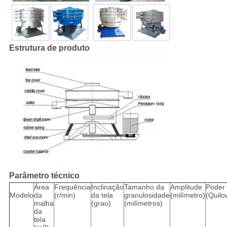
Estrutura de produto
Parâmetro técnico
Área
Frequência
Inclinação
Tamanho da
Amplitude
Poder
Modelo
da
(r/min)
da tela
granulosidade
(milímetro)
(Quilo
malha
(grau)
(milímetros)
da
tela