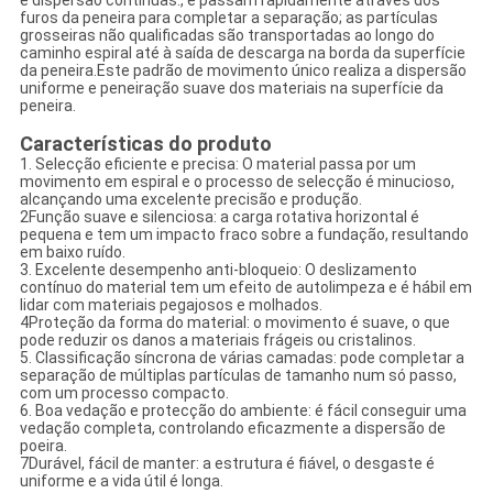
e dispersão contínuas., e passam rapidamente através dos
furos da peneira para completar a separação; as partículas
grosseiras não qualificadas são transportadas ao longo do
caminho espiral até à saída de descarga na borda da superfície
da peneira.Este padrão de movimento único realiza a dispersão
uniforme e peneiração suave dos materiais na superfície da
peneira.
Características do produto
1. Selecção eficiente e precisa: O material passa por um
movimento em espiral e o processo de selecção é minucioso,
alcançando uma excelente precisão e produção.
2Função suave e silenciosa: a carga rotativa horizontal é
pequena e tem um impacto fraco sobre a fundação, resultando
em baixo ruído.
3. Excelente desempenho anti-bloqueio: O deslizamento
contínuo do material tem um efeito de autolimpeza e é hábil em
lidar com materiais pegajosos e molhados.
4Proteção da forma do material: o movimento é suave, o que
pode reduzir os danos a materiais frágeis ou cristalinos.
5. Classificação síncrona de várias camadas: pode completar a
separação de múltiplas partículas de tamanho num só passo,
com um processo compacto.
6. Boa vedação e protecção do ambiente: é fácil conseguir uma
vedação completa, controlando eficazmente a dispersão de
poeira.
7Durável, fácil de manter: a estrutura é fiável, o desgaste é
uniforme e a vida útil é longa.