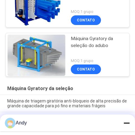
MOQ:1 grupo
CONTATO
Máquina Gyratory da
seleção do adubo
MOQ:1 grupo
CONTATO
Máquina Gyratory da seleção
Máquina de triagem giratória anti-bloqueio de alta precisão de
grande capacidade para pó fino e materiais frágeis
Máquina de filtragem giratória concebida para filtragem de
Andy
partículas sólidas, com funcionamento suave e baixo nível de
ruído e fácil manutenção