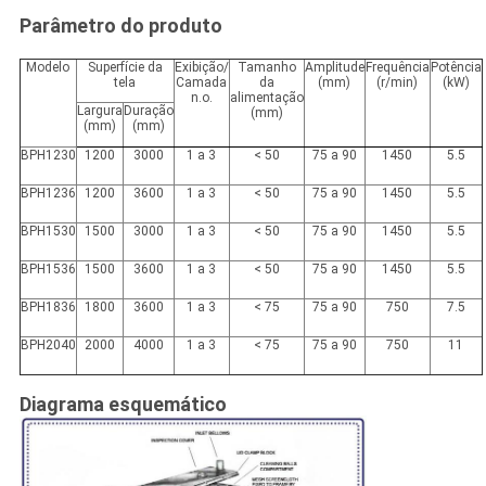
Parâmetro do produto
Modelo
Superfície da
Exibição/
Tamanho
Amplitude
Frequência
Potência
tela
Camada
da
(mm)
(r/min)
(kW)
n.o.
alimentação
Largura
Duração
(mm)
(mm)
(mm)
BPH1230
1200
3000
1 a 3
< 50
75 a 90
1450
5.5
BPH1236
1200
3600
1 a 3
< 50
75 a 90
1450
5.5
BPH1530
1500
3000
1 a 3
< 50
75 a 90
1450
5.5
BPH1536
1500
3600
1 a 3
< 50
75 a 90
1450
5.5
BPH1836
1800
3600
1 a 3
< 75
75 a 90
750
7.5
BPH2040
2000
4000
1 a 3
< 75
75 a 90
750
11
Diagrama esquemático