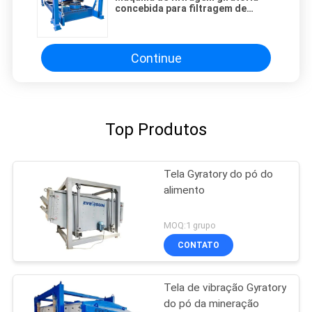
concebida para filtragem de
partículas sólidas, com
funcionamento suave e baixo nível
de ruído e fácil manutenção
Continue
Top Produtos
Tela Gyratory do pó do
alimento
MOQ:1 grupo
CONTATO
Tela de vibração Gyratory
do pó da mineração