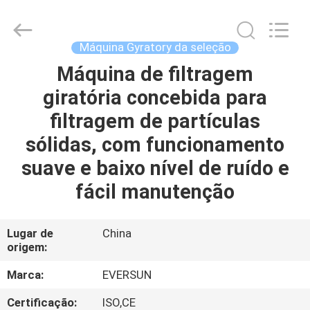
EVERSUN
Machinery
(Henan)
Co.,
Ltd.
Máquina Gyratory da seleção
All
Rights
Máquina de filtragem
CASA
Reserved.
giratória concebida para
PRODUTOS
filtragem de partículas
sólidas, com funcionamento
SHOW
suave e baixo nível de ruído e
DE
fácil manutenção
RV
Lugar de
China
origem:
SOBRE
NÓS
Marca:
EVERSUN
Certificação:
ISO,CE