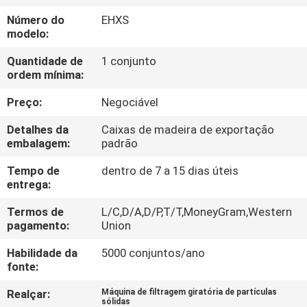
EXCURSÃO
Número do
EHXS
DA
modelo:
FÁBRICA
Quantidade de
1 conjunto
ordem mínima:
CONTROLE
Preço:
Negociável
DA
Detalhes da
Caixas de madeira de exportação
QUALIDADE
embalagem:
padrão
Tempo de
dentro de 7 a 15 dias úteis
entrega:
CONTACTE-
NOS
Termos de
L/C,D/A,D/P,T/T,MoneyGram,Western
pagamento:
Union
Habilidade da
5000 conjuntos/ano
PEÇA
fonte:
UMAS
Realçar:
Máquina de filtragem giratória de partículas
CITAÇÕES
sólidas