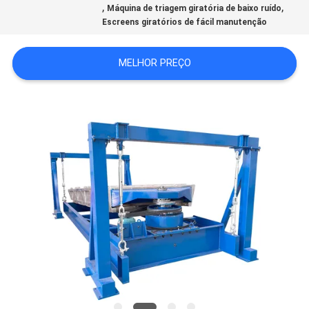
,
,
Máquina de triagem giratória de baixo ruído
Escreens giratórios de fácil manutenção
SITEMAP
MELHOR PREÇO
POLÍTICA
DE
PRIVACIDADE