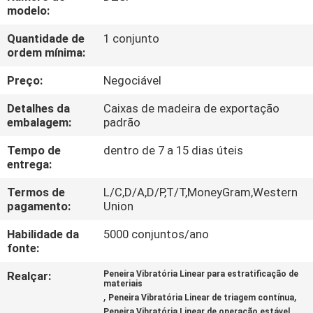
EXCURSÃO
modelo:
DA
Quantidade de
1 conjunto
ordem mínima:
FÁBRICA
Preço:
Negociável
CONTROLE
Detalhes da
Caixas de madeira de exportação
DA
embalagem:
padrão
QUALIDADE
Tempo de
dentro de 7 a 15 dias úteis
entrega:
CONTACTE-
Termos de
L/C,D/A,D/P,T/T,MoneyGram,Western
pagamento:
Union
NOS
Habilidade da
5000 conjuntos/ano
fonte:
PEÇA
Realçar:
Peneira Vibratória Linear para estratificação de
UMAS
materiais
,
,
Peneira Vibratória Linear de triagem contínua
CITAÇÕES
Peneira Vibratória Linear de operação estável