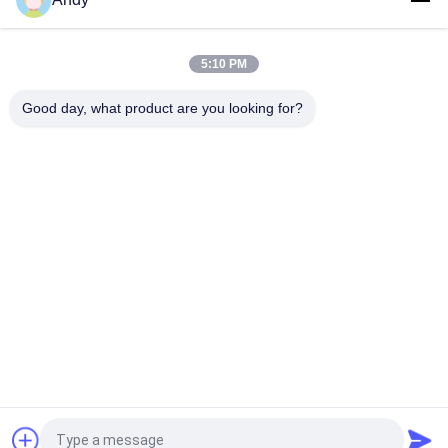
estratificação de materiais com desempenho estável e
operacional
Ecrã de vibração linear robusta que fornece triagem e
5:10 PM
separação de materiais para aplicações em alimentos,
produtos químicos e materiais de construção
Good day, what product are you looking for?
Categorias populares
Todos
Máquina Vibratório 
Máquina Gyratory 
Da Seleção
Da Seleção
Máquina Da Seleção 
Descarregador 
Da Secadora De 
Maioria Do Saco
Roupa
Sistemas De 
Máquina Do 
Transporte Do 
Misturador Da Fita
Vácuo
Pó Que Peneira A 
Moedor Machine Do 
Máquina
Pulverizer
Pedir um orçamento