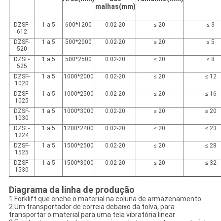
malhas
(
mm
)
DZSF-
1 a 5
600*1200
0.02-20
≤ 20
≤ 3
612
DZSF-
1 a 5
500*2000
0.02-20
≤ 20
≤ 5
520
DZSF-
1 a 5
500*2500
0.02-20
≤ 20
≤ 8
525
DZSF-
1 a 5
1000*2000
0.02-20
≤ 20
≤ 12
1020
DZSF-
1 a 5
1000*2500
0.02-20
≤ 20
≤ 16
1025
DZSF-
1 a 5
1000*3000
0.02-20
≤ 20
≤ 20
1030
DZSF-
1 a 5
1200*2400
0.02-20
≤ 20
≤ 23
1224
DZSF-
1 a 5
1500*2500
0.02-20
≤ 20
≤ 28
1525
DZSF-
1 a 5
1500*3000
0.02-20
≤ 20
≤ 32
1530
Diagrama da linha de produção
1.Forklift que enche o material na coluna de armazenamento
2.Um transportador de correia debaixo da tolva, para
transportar o material para uma tela vibratória linear