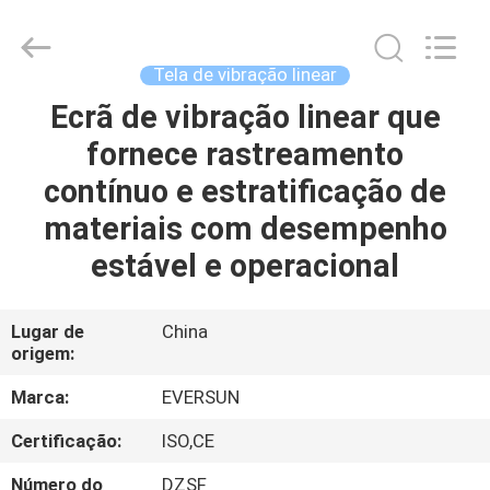
EVERSUN
Machinery
(Henan)
Co.,
Ltd.
Tela de vibração linear
All
Rights
Ecrã de vibração linear que
CASA
Reserved.
fornece rastreamento
PRODUTOS
contínuo e estratificação de
materiais com desempenho
SHOW
estável e operacional
DE
RV
Lugar de
China
origem:
SOBRE
Marca:
EVERSUN
NÓS
Certificação:
ISO,CE
Número do
DZSF