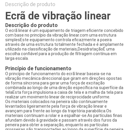
Descrição de produto
Ecrã de vibração linear
Descrição do produto
O ecrã linear é um equipamento de triagem eficiente concebido
com base no princípio da vibração linear.com uma estrutura
simplesEste equipamento controla eficazmente a poeira
através de uma estrutura totalmente fechada e é amplamente
utilizado na classificação de materiais,DesidrataçãoÉ uma
escolha confiável para a produção de filtragem contínua em
larga escala.
Princípio de funcionamento
O princípio de funcionamento do ecrã linear baseia-se na
vibração mecânica direccional.que giram em direções opostas
de forma síncrona para gerar uma força de excitação
combinada ao longo de uma direção específica na superfície da
telaEsta força impulsiona a caixa de tela e a malha da tela para
realizar um movimento linear de reciprocidade uniforme.
Os materiais colocados na peneira são continuamente
levantados ligeiramente pela força de vibração linear e
avançam para frente ao longo da trajetória parabólica.Os
materiais continuam a rolar e a espalhar-se.As partículas finas
afundam devido à gravidade e passam através dos furos da
peneira para obter a separação, enquanto as partículas
grosseiras são transportadas ao longo da superfície da peneira