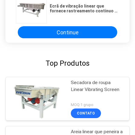
Ecrã de vibração linear que
fornece rastreamento contínuo e
estratificação de materiais com
desempenho estável e
operacional
Continue
Top Produtos
Secadora de roupa
Linear Vibrating Screen
MOQ:1 grupo
CONTATO
Areia linear que peneira a