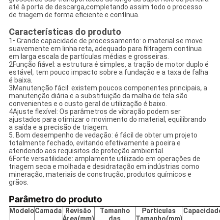
até à porta de descarga,completando assim todo o processo
de triagem de forma eficiente e contínua.
Características do produto
1• Grande capacidade de processamento: o material se move
suavemente em linha reta, adequado para filtragem contínua
em larga escala de partículas médias e grosseiras.
2Função fiável: a estrutura é simples, a tração de motor duplo é
estável, tem pouco impacto sobre a fundação e a taxa de falha
é baixa.
3Manutenção fácil: existem poucos componentes principais, a
manutenção diária e a substituição da malha de tela são
convenientes e o custo geral de utilização é baixo.
4Ajuste flexível: Os parâmetros de vibração podem ser
ajustados para otimizar o movimento do material, equilibrando
a saída e a precisão de triagem.
5. Bom desempenho de vedação: é fácil de obter um projeto
totalmente fechado, evitando efetivamente a poeira e
atendendo aos requisitos de proteção ambiental.
6Forte versatilidade: amplamente utilizado em operações de
triagem seca e molhada e desidratação em indústrias como
mineração, materiais de construção, produtos químicos e
grãos.
Parâmetro do produto
Modelo
Camada
Revisão
Tamanho
Partículas
Capacidad
Área
(
mm
)
das
Tamanho
(
mm
)