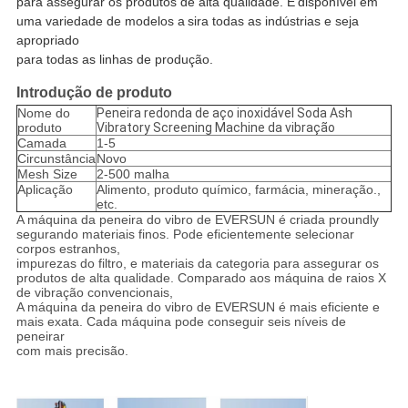
para assegurar os produtos de alta qualidade. É
disponível em
uma variedade de modelos a
sira todas as indústrias e seja
apropriado
para todas as linhas de produção.
Introdução de produto
Nome do
Peneira redonda de aço inoxidável Soda Ash
produto
Vibratory Screening Machine da vibração
Camada
1-5
Circunstância
Novo
Mesh Size
2-500 malha
Aplicação
Alimento, produto químico, farmácia, mineração.,
etc.
A máquina da peneira do vibro de EVERSUN é criada proundly
segurando materiais finos. Pode eficientemente selecionar
corpos estranhos,
impurezas do filtro, e materiais da categoria para assegurar os
produtos de alta qualidade. Comparado aos máquina de raios X
de vibração convencionais,
A máquina da peneira do vibro de EVERSUN é mais eficiente e
mais exata. Cada máquina pode conseguir seis níveis de
peneirar
com mais precisão.