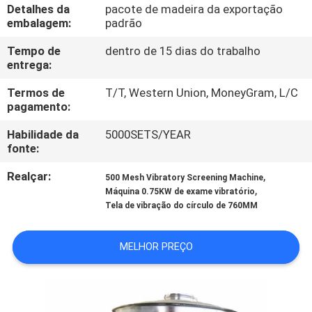
EXCURSÃO
Detalhes da
pacote de madeira da exportação
embalagem:
padrão
DA
Tempo de
dentro de 15 dias do trabalho
FÁBRICA
entrega:
Termos de
T/T, Western Union, MoneyGram, L/C
CONTROLE
pagamento:
DA
Habilidade da
5000SETS/YEAR
QUALIDADE
fonte:
Realçar:
,
500 Mesh Vibratory Screening Machine
CONTACTE-
,
Máquina 0.75KW de exame vibratório
Tela de vibração do círculo de 760MM
NOS
MELHOR PREÇO
PEÇA
UMAS
CITAÇÕES