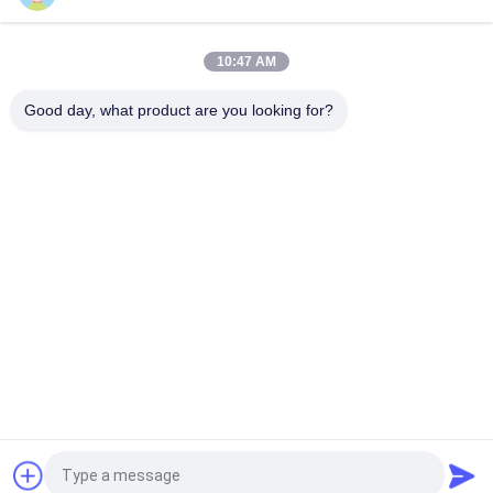
material com padrão espiral na superfície da tela para
separação de materiais finos e grossos
10:47 AM
Máquina de triagem vibratória com trajetória de movimento
tridimensional para triagem de materiais granulares e em pó
Good day, what product are you looking for?
Categorias populares
Todos
Máquina Vibratório 
Máquina Gyratory 
Da Seleção
Da Seleção
Máquina Da Seleção 
Descarregador 
Da Secadora De 
Maioria Do Saco
Roupa
Sistemas De 
Máquina Do 
Transporte Do 
Misturador Da Fita
Vácuo
Pó Que Peneira A 
Moedor Machine Do 
Máquina
Pulverizer
Pedir um orçamento