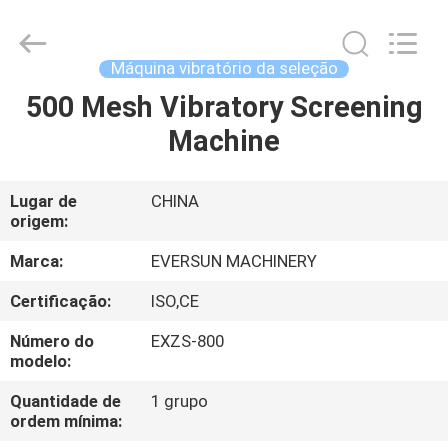
EVERSUN
Machinery
(Henan)
Co.,
Ltd.
Máquina vibratório da seleção
All
Rights
500 Mesh Vibratory Screening
CASA
Reserved.
Machine
PRODUTOS
Lugar de
CHINA
origem:
SHOW
DE
Marca:
EVERSUN MACHINERY
RV
Certificação:
ISO,CE
Número do
EXZS-800
SOBRE
modelo:
NÓS
Quantidade de
1 grupo
ordem mínima: