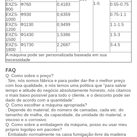
1-5
EXZS-
Φ760
0,4183
0.55-0.75
800
EXZS-
Φ930
0,6359
0.75-1.1
1000
EXZS-
Φ1130
0,9499
1.1-1.5
1200
EXZS-
Φ1430
1,5386
1.5-3
1500
EXZS-
Φ1730
2,2687
3-4.5
1800
A máquina pode ser personalizada baseada em sua
necessidade
FAQ
Q: Como sobre o preço?
: Sim, nós somos fábrica e para poder dar-lhe o melhor preço
com boa qualidade, e nós temos uma política que “para salvar
tempo e atitude do negócio absolutamente honesto, nós citamos
o mais baixo possível para todo o cliente, e o desconto pode ser
dado de acordo com a quantidade”.
Q: Como escolher a máquina apropriada?
: Depende do material, do número de camadas, cada etc. do
tamanho de malha, da capacidade, da umidade do material, o
viscoso e o corrosivo.
Q: Como sobre a embalagem da máquina, posso eu usar meu
próprio logotipo em pacotes?
: Embalado normalmente na caixa fumigação-livre da madeira