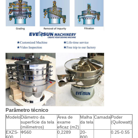
Parâmetro técnico
Modelo
Diâmetro da
Área de
Malha
Camada
Poder
superfície da tela
exame
da tela
(Quilowatt)
(milímetros)
eficaz (m2)
EXZS-
Φ560
0,2289
20-
0.25-0.55
600
800