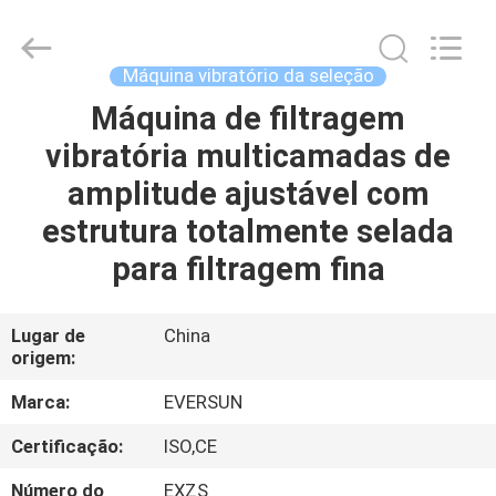
EVERSUN
Machinery
(Henan)
Co.,
Ltd.
Máquina vibratório da seleção
All
Rights
Máquina de filtragem
CASA
Reserved.
vibratória multicamadas de
PRODUTOS
amplitude ajustável com
estrutura totalmente selada
SHOW
para filtragem fina
DE
RV
Lugar de
China
origem:
SOBRE
Marca:
EVERSUN
NÓS
Certificação:
ISO,CE
Número do
EXZS