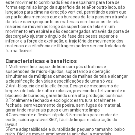
este movimento combinado.Eles se espalham para fora de
forma espiral ao longo da superfície da telaPor outro lado, são
lançados para cima na direcção vertical, permitindo assim que
as partículas menores que os buracos da tela passem através
da tela e caem,enquanto os materiais com buracos de tela
maiores se movem ao longo da superfície da tela em um
movimento em espiral e são descarregados através da porta de
descargaAo ajustar o ângulo de fase dos pesos superior e
inferior e a força de excitação, a trajetória de movimento dos
materiais e a eficiência de filtragem podem ser controladas de
forma flexível.
Características e benefícios
1.Multi-nível fino: capaz de lidar com pós ultrafinos e
suspensões de micro-líquidos, suportando a operação
simultânea de múltiplas camadas de malhas de tela,e alcançar
a classificação de várias especificações de uma só vez.
2.Anti-bloqueio de alta eficiência: Design de mecanismo de
limpeza de bola de salto exclusivo, prevenindo efetivamente o
bloqueio de buracos, garantindo uma alta produção contínua.
3.Totalmente fechado e ecológico: estrutura totalmente
fechada, sem vazamento de poeira, sem fugas de material,
garantindo materiais puros e um ambiente limpo.
4.Conveniente e flexível: rápida 3-5 minutos para mudar de
ecrãs, saída ajustável 360°, fácil de limpar e adaptação do
layout.
5Forte adaptabilidade e durabilidade: pequeno tamanho, baixo
ruído, fácil de mover, amplamente aplicável a materiais