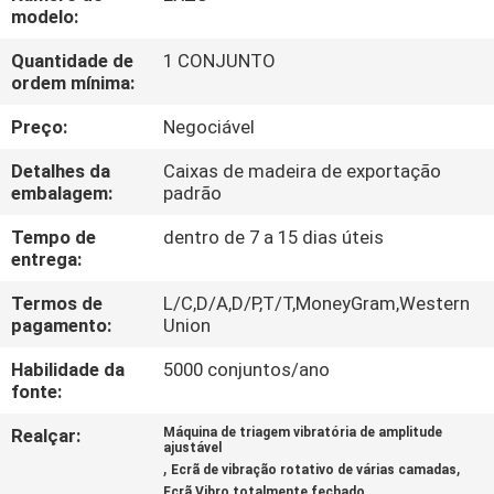
EXCURSÃO
modelo:
DA
Quantidade de
1 CONJUNTO
ordem mínima:
FÁBRICA
Preço:
Negociável
CONTROLE
Detalhes da
Caixas de madeira de exportação
DA
embalagem:
padrão
QUALIDADE
Tempo de
dentro de 7 a 15 dias úteis
entrega:
CONTACTE-
Termos de
L/C,D/A,D/P,T/T,MoneyGram,Western
pagamento:
Union
NOS
Habilidade da
5000 conjuntos/ano
fonte:
PEÇA
Realçar:
Máquina de triagem vibratória de amplitude
UMAS
ajustável
,
,
Ecrã de vibração rotativo de várias camadas
CITAÇÕES
Ecrã Vibro totalmente fechado