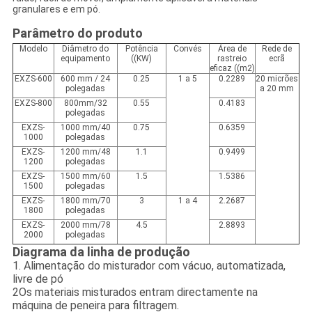
granulares e em pó.
Parâmetro do produto
Modelo
Diâmetro do
Potência
Convés
Área de
Rede de
equipamento
((KW)
rastreio
ecrã
eficaz ((m2)
EXZS-600
600 mm / 24
0.25
1 a 5
0.2289
20 micrões
polegadas
a 20 mm
EXZS-800
800mm/32
0.55
0.4183
polegadas
EXZS-
1000 mm/40
0.75
0.6359
1000
polegadas
EXZS-
1200 mm/48
1.1
0.9499
1200
polegadas
EXZS-
1500 mm/60
1.5
1.5386
1500
polegadas
EXZS-
1800 mm/70
3
1 a 4
2.2687
1800
polegadas
EXZS-
2000 mm/78
4.5
2.8893
2000
polegadas
Diagrama da linha de produção
1. Alimentação do misturador com vácuo, automatizada,
livre de pó
2Os materiais misturados entram directamente na
máquina de peneira para filtragem.