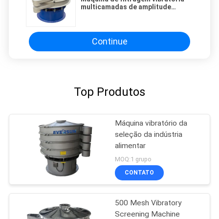
multicamadas de amplitude
ajustável com estrutura
totalmente selada para filtragem
fina
Continue
Top Produtos
Máquina vibratório da
seleção da indústria
alimentar
MOQ:1 grupo
CONTATO
500 Mesh Vibratory
Screening Machine