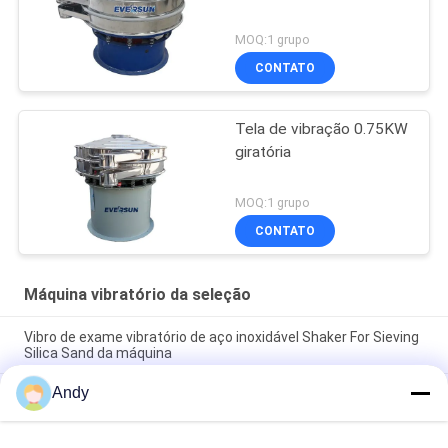
MOQ:1 grupo
CONTATO
Tela de vibração 0.75KW
giratória
MOQ:1 grupo
CONTATO
Máquina vibratório da seleção
Vibro de exame vibratório de aço inoxidável Shaker For Sieving
Silica Sand da máquina
Andy
Máquina de triagem vibratória que utiliza movimento de
material com padrão espiral na superfície da tela para
separação de materiais finos e grossos