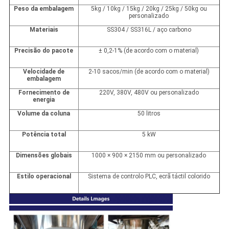
Peso da embalagem
5kg / 10kg / 15kg / 20kg / 25kg / 50kg ou
personalizado
Materiais
SS304 / SS316L / aço carbono
Precisão do pacote
± 0,2-1% (de acordo com o material)
Velocidade de
2-10 sacos/min (de acordo com o material)
embalagem
Fornecimento de
220V, 380V, 480V ou personalizado
energia
Volume da coluna
50 litros
Potência total
5 kW
Dimensões globais
1000 × 900 × 2150 mm ou personalizado
Estilo operacional
Sistema de controlo PLC, ecrã táctil colorido