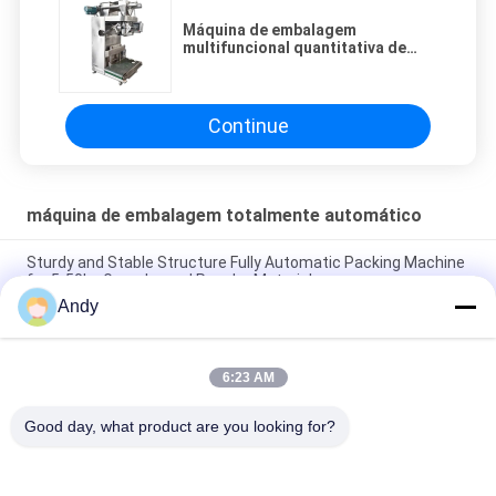
Máquina de embalagem
multifuncional quantitativa de
partículas
Continue
máquina de embalagem totalmente automático
Sturdy and Stable Structure Fully Automatic Packing Machine
for 5-50kg Granular and Powder Materials
Andy
5 - 50kg Bagged Food Grade Packaging Machine - Precision
Measuring And Packaging Equipment For Powder Materials
6:23 AM
Fully Automatic Packing Machine for 5-50kg Bags Improving
Production Efficiency and Reducing Material Loss
Good day, what product are you looking for?
Categorias populares
Todos