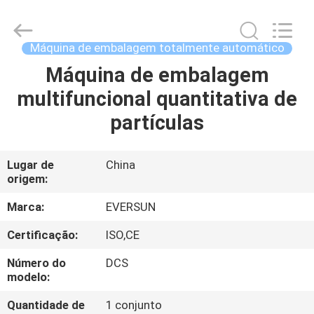
EVERSUN
Machinery
(Henan)
Co.,
Ltd.
Máquina de embalagem totalmente automático
All
Rights
Máquina de embalagem
CASA
Reserved.
multifuncional quantitativa de
PRODUTOS
partículas
SHOW
Lugar de
China
origem:
DE
RV
Marca:
EVERSUN
Certificação:
ISO,CE
SOBRE
Número do
DCS
NÓS
modelo:
Quantidade de
1 conjunto