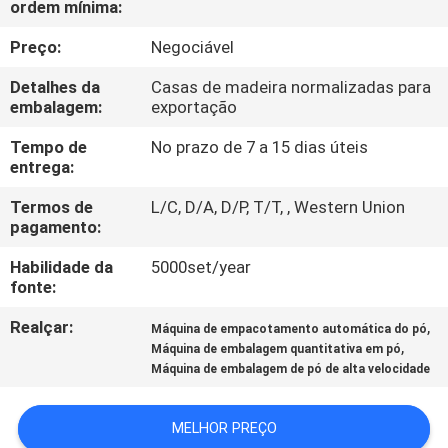
ordem mínima:
EXCURSÃO
DA
Preço:
Negociável
FÁBRICA
Detalhes da
Casas de madeira normalizadas para
embalagem:
exportação
CONTROLE
Tempo de
No prazo de 7 a 15 dias úteis
entrega:
DA
Termos de
L/C, D/A, D/P, T/T, , Western Union
QUALIDADE
pagamento:
Habilidade da
5000set/year
CONTACTE-
fonte:
NOS
Realçar:
,
Máquina de empacotamento automática do pó
,
Máquina de embalagem quantitativa em pó
PEÇA
Máquina de embalagem de pó de alta velocidade
UMAS
MELHOR PREÇO
CITAÇÕES