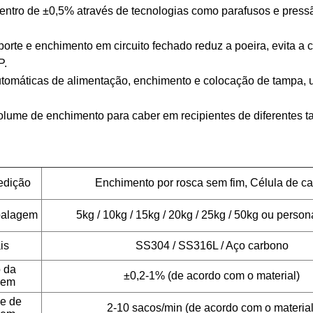
entro de ±0,5% através de tecnologias como parafusos e pressã
porte e enchimento em circuito fechado reduz a poeira, evita a
P.
automáticas de alimentação, enchimento e colocação de tampa, 
o volume de enchimento para caber em recipientes de diferent
edição
Enchimento por rosca sem fim, Célula de c
balagem
5kg / 10kg / 15kg / 20kg / 25kg / 50kg
ou person
is
SS304 / SS316L / Aço carbono
 da
±0,2-1% (de acordo com o material)
gem
e de
2-10 sacos/min (de acordo com o material