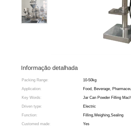
Informação detalhada
Packing Range:
10-50kg
Application:
Food, Beverage, Pharmaceut
Key Words:
Jar Can Powder Filling Mac
Driven type:
Electric
Function:
Filling,Weighing,Sealing
Customed made:
Yes