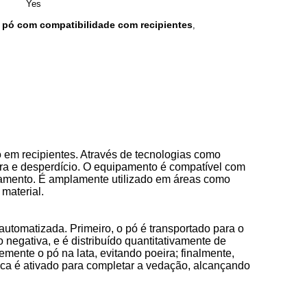
Yes
pó com compatibilidade com recipientes
,
em recipientes. Através de tecnologias como
ira e desperdício. O equipamento é compatível com
eamento. É amplamente utilizado em áreas como
 material.
tomatizada. Primeiro, o pó é transportado para o
negativa, e é distribuído quantitativamente de
mente o pó na lata, evitando poeira; finalmente,
ca é ativado para completar a vedação, alcançando