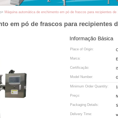
o
>
Máquina automática de enchimento em pó de frascos para recipientes de 
o em pó de frascos para recipientes d
Informação Básica
Place of Origin:
C
Marca:
Certificação:
I
Model Number:
Minimum Order Quantity:
1
Preço:
N
Packaging Details:
S
Delivery Time:
w