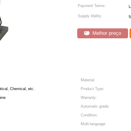
Payment Terms:
L
Supply Ability:
5
Melhor preço
Material:
ical, Chemical, etc.
Product Type:
hine
Warranty:
Automatic grade:
Condition:
Multi-language: