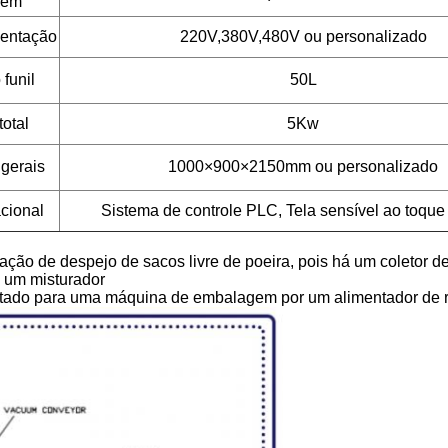
gem
mentação
220V
,
380V
,
480V ou personalizado
funil
50L
total
5Kw
gerais
1000×900×2150mm
ou personalizado
acional
Sistema de controle PLC, Tela sensível ao toque 
ação de despejo de sacos livre de poeira, pois há um coletor d
a um misturador
portado para uma máquina de embalagem por um alimentador de 