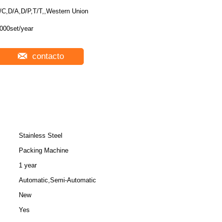
/C,D/A,D/P,T/T,,Western Union
000set/year
contacto
Stainless Steel
Packing Machine
1 year
Automatic,Semi-Automatic
New
Yes