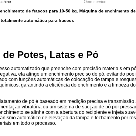
achine
Oem service:
enchimento de frascos para 10-50 kg
Máquina de enchimento de 
,
otalmente automática para frascos
de Potes, Latas e Pó
sso automatizado que preenche com precisão materiais em pó 
gativa, ela atinge um enchimento preciso de pó, evitando poe
uipado com funções automáticas de colocação de tampa e rosqu
 químicos, garantindo a eficiência do enchimento e a limpeza do
latamento de pó é baseado em medição precisa e transmissão au
mentação vibratória ou um sistema de sucção de pó por pressão 
nchimento se alinha com a abertura do recipiente e injeta suave
ecanismo automático de elevação da tampa e fechamento por ros
teriais em todo o processo.