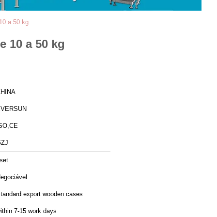
10 a 50 kg
e 10 a 50 kg
HINA
EVERSUN
SO,CE
GZJ
set
egociável
tandard export wooden cases
ithin 7-15 work days