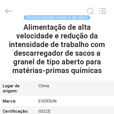
EVERSUN
Machinery
(Henan)
Co.,
Ltd.
Descarregador maioria do saco
All
Rights
Alimentação de alta
CASA
Reserved.
velocidade e redução da
PRODUTOS
intensidade de trabalho com
descarregador de sacos a
SHOW
granel de tipo aberto para
DE
matérias-primas químicas
RV
Lugar de
China
origem:
SOBRE
NÓS
Marca:
EVERSUN
Certificação:
ISO,CE