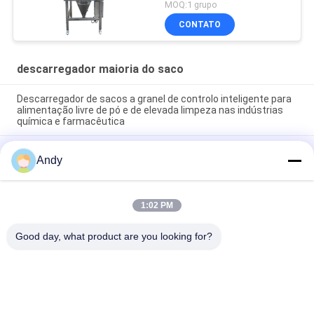
MOQ:1 grupo
CONTATO
descarregador maioria do saco
Descarregador de sacos a granel de controlo inteligente para
alimentação livre de pó e de elevada limpeza nas indústrias
química e farmacêutica
Ambiente de funcionamento limpo e livre de poeira
Andy
Descarregador de sacos de granéis altamente especializado
para manuseio de materiais
Descarregador de Big Bag Integrando Estação de Alimentação
1:02 PM
Livre de Poeira e Tela de Descarga Direta para Peneiramento
Rápido e Controle de Poeira
Good day, what product are you looking for?
Categorias populares
Todos
Máquina Vibratório 
Máquina Gyratory 