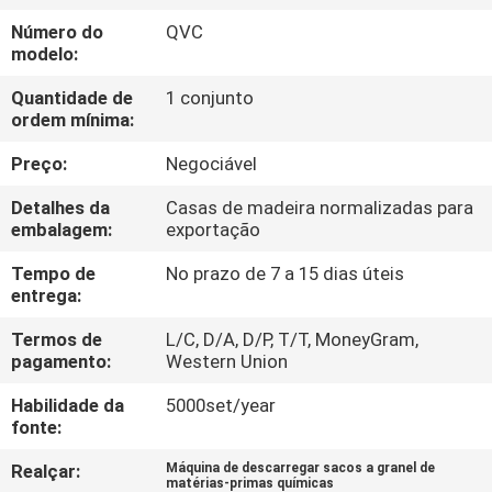
EXCURSÃO
Número do
QVC
DA
modelo:
FÁBRICA
Quantidade de
1 conjunto
ordem mínima:
CONTROLE
Preço:
Negociável
DA
Detalhes da
Casas de madeira normalizadas para
QUALIDADE
embalagem:
exportação
Tempo de
No prazo de 7 a 15 dias úteis
entrega:
CONTACTE-
NOS
Termos de
L/C, D/A, D/P, T/T, MoneyGram,
pagamento:
Western Union
Habilidade da
5000set/year
PEÇA
fonte:
UMAS
Realçar:
Máquina de descarregar sacos a granel de
CITAÇÕES
matérias-primas químicas