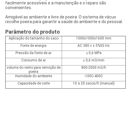
facilmente acessíveis e a manutenção e o reparo são
convenientes.
Amigável ao ambiente e livre de poeira: O sistema de vácuo
recolhe poeira para garantir a saúde do ambiente e do pessoal.
Parâmetro do produto
Aplicação do tamanho do saco
1000x1000x1600 mm
Fonte de energia
AC 380 v ± 5%50 Hz
Pressão da fonte de ar
≥ 0,6 MPa
Consumo de ar
≤ 0,6 m3/min
volume do vento para remoção de
800-2500 m3/h
poeira
Humidade do ambiente
-100C-400C
Capacidade de corte
10 a 20 sacos/h (manual)