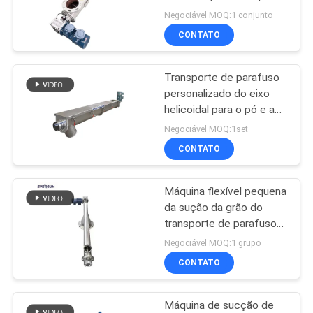
de pó de grãos e
Negociável MOQ:1 conjunto
minerais
CONTATO
SITEMAP
Transporte de parafuso
POLÍTICA
personalizado do eixo
DE
helicoidal para o pó e as
partículas 2m3/H -
PRIVACIDADE
Negociável MOQ:1set
12m3/H
CONTATO
Máquina flexível pequena
da sução da grão do
transporte de parafuso
do eixo helicoidal do
Negociável MOQ:1 grupo
milho do móbil de HZ-2A
CONTATO
120m
Máquina de sucção de