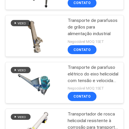
EXCURSÃO
CONTATO
DA
Transporte de parafusos
FÁBRICA
de grãos para
alimentação industrial
CONTROLE
Negociável MOQ:1SET
DA
CONTATO
QUALIDADE
Transporte de parafuso
elétrico do eixo helicoidal
CONTACTE-
com tensão e velocidade
personalizadas
NOS
Negociável MOQ:1SET
CONTATO
PEÇA
Transportador de rosca
UMAS
helicoidal resistente à
CITAÇÕES
corrosão para transporte