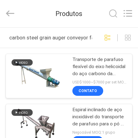
EVERSUN
Machinery
(Henan)
Produtos
Co.,
Ltd.
All
Rights
CASA
Reserved.
carbon steel grain auger conveyor fabricação online
PRODUTOS
Transporte de parafuso
flexível do eixo helicoidal
SHOW
do aço carbono da
DE
grande capacidade
USD$1000~$7000 per set MOQ:1 grupo
RV
CONTATO
Espiral inclinado de aço
SOBRE
inoxidável do transporte
NÓS
de parafuso para o pó da
grão
Negociável MOQ:1 grupo