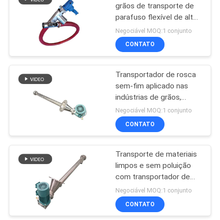
grãos de transporte de
parafuso flexível de alta
capacidade
Negociável MOQ:1 conjunto
CONTATO
Transportador de rosca
sem-fim aplicado nas
indústrias de grãos,
materiais de construção
Negociável MOQ:1 conjunto
química e metalurgia para
CONTATO
transporte de materiais
Transporte de materiais
limpos e sem poluição
com transportador de
parafuso de auge
Negociável MOQ:1 conjunto
CONTATO