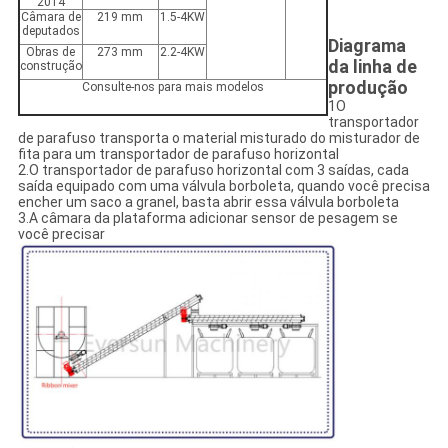
2014
Câmara de
219 mm
1.5-4KW
deputados
Diagrama
Obras de
273 mm
2.2-4KW
da linha de
construção
produção
Consulte-nos para mais modelos
1O
transportador
de parafuso transporta o material misturado do misturador de
fita para um transportador de parafuso horizontal
2.O transportador de parafuso horizontal com 3 saídas, cada
saída equipado com uma válvula borboleta, quando você precisa
encher um saco a granel, basta abrir essa válvula borboleta
3.A câmara da plataforma adicionar sensor de pesagem se
você precisar