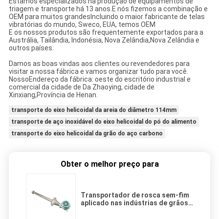
Estamos especializados na produção de equipamentos de
triagem e transporte há 13 anos.
E nós fizemos a combinação e
OEM para muitos grandes
Incluindo o maior fabricante de telas
vibratórias do mundo, Sweco, EUA, temos OEM
E os nossos produtos são frequentemente exportados para a
Austrália, Tailândia, Indonésia, Nova Zelândia,
Nova Zelândia e
outros países.
Damos as boas vindas aos clientes ou revendedores para
visitar a nossa fábrica e vamos organizar tudo para você.
Nosso
Endereço da fábrica: oeste do escritório industrial e
comercial da cidade de Da Zhaoying, cidade de
Xinxiang,
Província de Henan.
transporte do eixo helicoidal da areia do diâmetro 114mm
transporte de aço inoxidável do eixo helicoidal do pó do alimento
transporte do eixo helicoidal da grão do aço carbono
Obter o melhor preço para
Transportador de rosca sem-fim
aplicado nas indústrias de grãos,
materiais de construção química
e metalurgia para transporte de