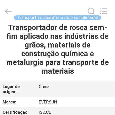
EVERSUN
Machinery
(Henan)
Co.,
Ltd.
Transporte de parafuso do eixo helicoidal
All
Rights
Transportador de rosca sem-
CASA
Reserved.
fim aplicado nas indústrias de
PRODUTOS
grãos, materiais de
construção química e
SHOW
metalurgia para transporte de
DE
materiais
RV
Lugar de
China
origem:
SOBRE
NÓS
Marca:
EVERSUN
Certificação:
ISO,CE