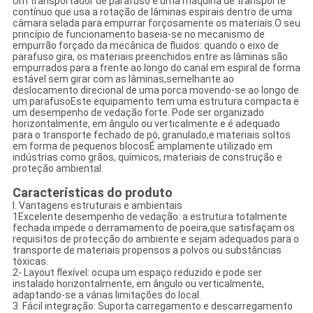
Um transportador de parafuso é uma máquina de transporte
contínuo que usa a rotação de lâminas espirais dentro de uma
câmara selada para empurrar forçosamente os materiais.O seu
princípio de funcionamento baseia-se no mecanismo de
empurrão forçado da mecânica de fluidos: quando o eixo de
parafuso gira, os materiais preenchidos entre as lâminas são
empurrados para a frente ao longo do canal em espiral de forma
estável sem girar com as lâminas,semelhante ao
deslocamento direcional de uma porca movendo-se ao longo de
um parafusoEste equipamento tem uma estrutura compacta e
um desempenho de vedação forte. Pode ser organizado
horizontalmente, em ângulo ou verticalmente e é adequado
para o transporte fechado de pó, granulado,e materiais soltos
em forma de pequenos blocosÉ amplamente utilizado em
indústrias como grãos, químicos, materiais de construção e
proteção ambiental.
Características do produto
I. Vantagens estruturais e ambientais
1Excelente desempenho de vedação: a estrutura totalmente
fechada impede o derramamento de poeira,que satisfaçam os
requisitos de protecção do ambiente e sejam adequados para o
transporte de materiais propensos a polvos ou substâncias
tóxicas.
2- Layout flexível: ocupa um espaço reduzido e pode ser
instalado horizontalmente, em ângulo ou verticalmente,
adaptando-se a várias limitações do local.
3. Fácil integração: Suporta carregamento e descarregamento