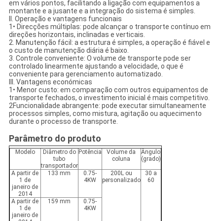
em vários pontos, facilitando a ligação com equipamentos a
montante e a jusante e a integração do sistema é simples.
II. Operação e vantagens funcionais
1• Direcções múltiplas: pode alcançar o transporte contínuo em
direções horizontais, inclinadas e verticais.
2. Manutenção fácil: a estrutura é simples, a operação é fiável e
o custo de manutenção diária é baixo.
3. Controle conveniente: O volume de transporte pode ser
controlado linearmente ajustando a velocidade, o que é
conveniente para gerenciamento automatizado.
III. Vantagens económicas
1• Menor custo: em comparação com outros equipamentos de
transporte fechados, o investimento inicial é mais competitivo.
2Funcionalidade abrangente: pode executar simultaneamente
processos simples, como mistura, agitação ou aquecimento
durante o processo de transporte.
Parâmetro do produto
Modelo
Diâmetro do
Potência
Volume da
Ângulo
tubo
coluna
(grado)
transportador
A partir de
133 mm
0.75-
200L ou
30 a
1 de
4KW
personalizado
60
janeiro de
2014
A partir de
159 mm
0.75-
1 de
4KW
janeiro de