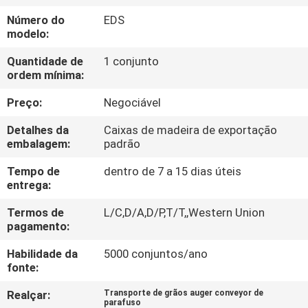
EXCURSÃO
Número do
EDS
DA
modelo:
FÁBRICA
Quantidade de
1 conjunto
ordem mínima:
CONTROLE
Preço:
Negociável
DA
Detalhes da
Caixas de madeira de exportação
QUALIDADE
embalagem:
padrão
Tempo de
dentro de 7 a 15 dias úteis
entrega:
CONTACTE-
NOS
Termos de
L/C,D/A,D/P,T/T,,Western Union
pagamento:
Habilidade da
5000 conjuntos/ano
PEÇA
fonte:
UMAS
Realçar:
Transporte de grãos auger conveyor de
CITAÇÕES
parafuso