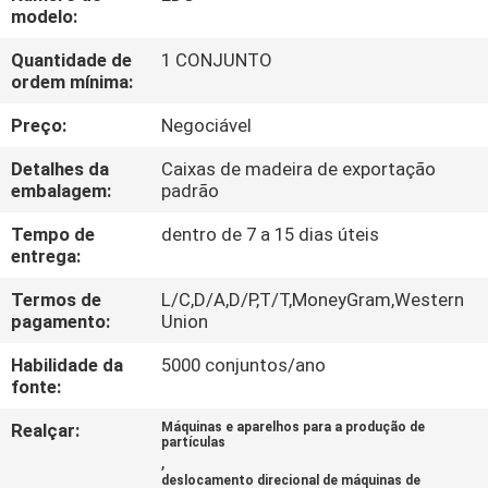
EXCURSÃO
modelo:
DA
Quantidade de
1 CONJUNTO
ordem mínima:
FÁBRICA
Preço:
Negociável
CONTROLE
Detalhes da
Caixas de madeira de exportação
DA
embalagem:
padrão
QUALIDADE
Tempo de
dentro de 7 a 15 dias úteis
entrega:
CONTACTE-
Termos de
L/C,D/A,D/P,T/T,MoneyGram,Western
pagamento:
Union
NOS
Habilidade da
5000 conjuntos/ano
fonte:
PEÇA
Realçar:
Máquinas e aparelhos para a produção de
UMAS
partículas
,
CITAÇÕES
deslocamento direcional de máquinas de