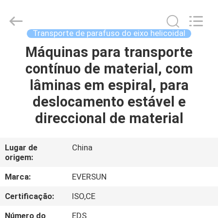
EVERSUN
Machinery
(Henan)
Co.,
Ltd.
Transporte de parafuso do eixo helicoidal
All
Rights
Máquinas para transporte
CASA
Reserved.
contínuo de material, com
PRODUTOS
lâminas em espiral, para
deslocamento estável e
SHOW
direccional de material
DE
RV
Lugar de
China
origem:
SOBRE
Marca:
EVERSUN
NÓS
Certificação:
ISO,CE
Número do
EDS