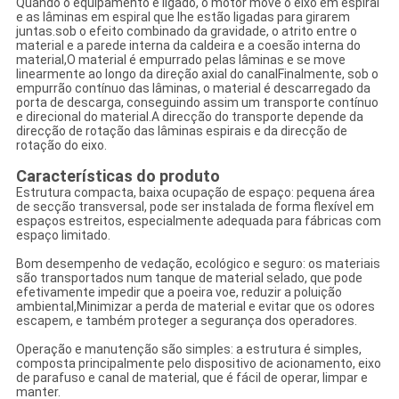
Quando o equipamento é ligado, o motor move o eixo em espiral
e as lâminas em espiral que lhe estão ligadas para girarem
juntas.sob o efeito combinado da gravidade, o atrito entre o
material e a parede interna da caldeira e a coesão interna do
material,O material é empurrado pelas lâminas e se move
linearmente ao longo da direção axial do canalFinalmente, sob o
empurrão contínuo das lâminas, o material é descarregado da
porta de descarga, conseguindo assim um transporte contínuo
e direcional do material.A direcção do transporte depende da
direcção de rotação das lâminas espirais e da direcção de
rotação do eixo.
Características do produto
Estrutura compacta, baixa ocupação de espaço: pequena área
de secção transversal, pode ser instalada de forma flexível em
espaços estreitos, especialmente adequada para fábricas com
espaço limitado.
Bom desempenho de vedação, ecológico e seguro: os materiais
são transportados num tanque de material selado, que pode
efetivamente impedir que a poeira voe, reduzir a poluição
ambiental,Minimizar a perda de material e evitar que os odores
escapem, e também proteger a segurança dos operadores.
Operação e manutenção são simples: a estrutura é simples,
composta principalmente pelo dispositivo de acionamento, eixo
de parafuso e canal de material, que é fácil de operar, limpar e
manter.