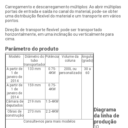
Carregamento e descarregamento múltiplos: Ao abrir múltiplas
portas de entrada e saída no canal do material, pode-se obter
uma distribuição flexível do material e um transporte em vários
pontos.
Direção de transporte flexível: pode ser transportado
horizontalmente, em uma inclinação ou verticalmente para
cima.
Parâmetro do produto
Modelo
Diâmetro do
Potência
Volume da
Ângulo
tubo
coluna
(grado)
transportador
A partir de
133 mm
0.75-
200L ou
30 a
1 de
4KW
personalizado
60
janeiro de
2014
A partir de
159 mm
0.75-
1 de
4KW
janeiro de
2014
Câmara de
219 mm
1.5-4KW
deputados
Diagrama
Obras de
273 mm
2.2-4KW
da linha de
construção
produção
Consulte-nos para mais modelos
1O