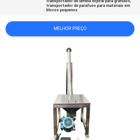
,
transportador de lâmina espiral para grânulos
transportador de parafuso para materiais em
blocos pequenos
SITEMAP
MELHOR PREÇO
POLÍTICA
DE
PRIVACIDADE