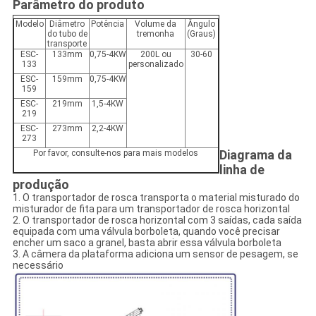
Parâmetro do produto
Modelo
Diâmetro
Potência
Volume da
Ângulo
do tubo de
tremonha
(Graus)
transporte
ESC-
133mm
0,75-4KW
200L ou
30-60
133
personalizado
ESC-
159mm
0,75-4KW
159
ESC-
219mm
1,5-4KW
219
ESC-
273mm
2,2-4KW
273
Diagrama da
Por favor, consulte-nos para mais modelos
linha de
produção
1. O transportador de rosca transporta o material misturado do
misturador de fita para um transportador de rosca horizontal
2. O transportador de rosca horizontal com 3 saídas, cada saída
equipada com uma válvula borboleta, quando você precisar
encher um saco a granel, basta abrir essa válvula borboleta
3. A câmera da plataforma adiciona um sensor de pesagem, se
necessário