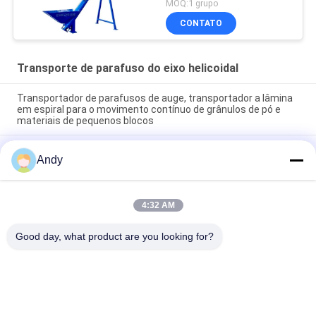
MOQ:1 grupo
CONTATO
Transporte de parafuso do eixo helicoidal
Transportador de parafusos de auge, transportador a lâmina
em espiral para o movimento contínuo de grânulos de pó e
materiais de pequenos blocos
Transportador de parafusos de auge, transportador a lâmina
Andy
em espiral para o movimento contínuo de grânulos de pó e
materiais de pequenos blocos
Máquinas para transporte contínuo de material, com lâminas
4:32 AM
em espiral, para deslocamento estável e direccional de
material
Good day, what product are you looking for?
Categorias populares
Todos
Máquina Vibratório 
Máquina Gyratory 