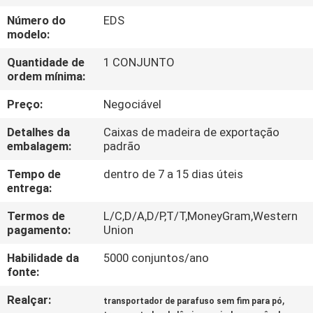
EXCURSÃO
Número do
EDS
DA
modelo:
FÁBRICA
Quantidade de
1 CONJUNTO
ordem mínima:
CONTROLE
Preço:
Negociável
DA
Detalhes da
Caixas de madeira de exportação
QUALIDADE
embalagem:
padrão
Tempo de
dentro de 7 a 15 dias úteis
entrega:
CONTACTE-
NOS
Termos de
L/C,D/A,D/P,T/T,MoneyGram,Western
pagamento:
Union
Habilidade da
5000 conjuntos/ano
PEÇA
fonte:
UMAS
Realçar:
,
transportador de parafuso sem fim para pó
CITAÇÕES