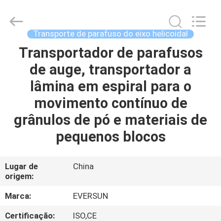
EVERSUN
Machinery
(Henan)
Co.,
Ltd.
Transporte de parafuso do eixo helicoidal
All
Rights
Transportador de parafusos
CASA
Reserved.
de auge, transportador a
PRODUTOS
lâmina em espiral para o
movimento contínuo de
SHOW
grânulos de pó e materiais de
DE
pequenos blocos
RV
Lugar de
China
origem:
SOBRE
NÓS
Marca:
EVERSUN
Certificação:
ISO,CE