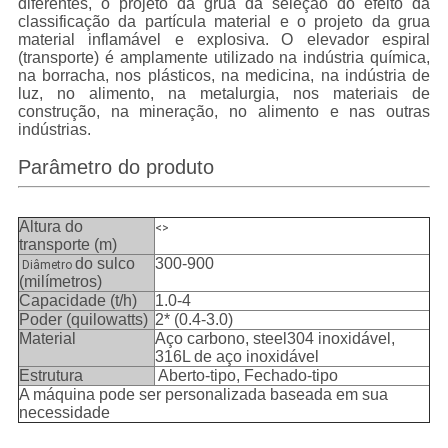
diferentes, o projeto da grua da seleção do efeito da
classificação da partícula material e o projeto da grua
material inflamável e explosiva.
O elevador espiral
(transporte) é amplamente utilizado na indústria química,
na borracha, nos plásticos, na medicina, na indústria de
luz, no alimento, na metalurgia, nos materiais de
construção, na mineração, no alimento e nas outras
indústrias.
Parâmetro do produto
Altura do
<>
transporte (m)
do sulco
300-900
Diâmetro
(milímetros)
Capacidade (t/h)
1.0-4
Poder (quilowatts)
2* (0.4-3.0)
Material
Aço carbono, steel304 inoxidável,
316L de aço inoxidável
Estrutura
Aberto-tipo, Fechado-tipo
A máquina pode ser personalizada baseada em sua
necessidade