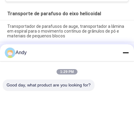
Transporte de parafuso do eixo helicoidal
Transportador de parafusos de auge, transportador a lâmina
em espiral para o movimento contínuo de grânulos de pó e
materiais de pequenos blocos
Transportador de parafusos de auge, transportador a lâmina
Andy
em espiral para o movimento contínuo de grânulos de pó e
materiais de pequenos blocos
Máquinas para transporte contínuo de material, com lâminas
1:29 PM
em espiral, para deslocamento estável e direccional de
material
Good day, what product are you looking for?
Categorias populares
Todos
Máquina Vibratório 
Máquina Gyratory 
Da Seleção
Da Seleção
Máquina Da Seleção 
Descarregador 