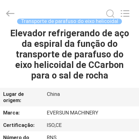
EVERSUN
Machinery
(Henan)
Co.,
Ltd.
Transporte de parafuso do eixo helicoidal
All
Rights
Elevador refrigerando de aço
CASA
Reserved.
da espiral da função do
PRODUTOS
transporte de parafuso do
eixo helicoidal de CCarbon
SHOW
para o sal de rocha
DE
RV
Lugar de
China
origem:
SOBRE
Marca:
EVERSUN MACHINERY
NÓS
Certificação:
ISO,CE
Número do
RNS