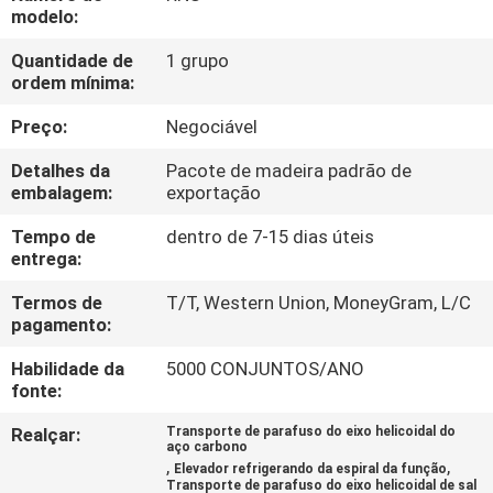
EXCURSÃO
modelo:
DA
Quantidade de
1 grupo
ordem mínima:
FÁBRICA
Preço:
Negociável
CONTROLE
Detalhes da
Pacote de madeira padrão de
DA
embalagem:
exportação
QUALIDADE
Tempo de
dentro de 7-15 dias úteis
entrega:
CONTACTE-
Termos de
T/T, Western Union, MoneyGram, L/C
pagamento:
NOS
Habilidade da
5000 CONJUNTOS/ANO
fonte:
PEÇA
Realçar:
Transporte de parafuso do eixo helicoidal do
UMAS
aço carbono
,
,
Elevador refrigerando da espiral da função
CITAÇÕES
Transporte de parafuso do eixo helicoidal de sal